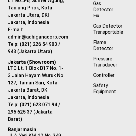
L1 No.5-6, Sunter Agung,
Gas
Tanjung Priok, Kota
Detector
Jakarta Utara, DKI
Fix
Jakarta, Indonesia
Gas Detector
E-mail:
Transportable
admin@adhiganacorp.com
Flame
Telp: (021) 226 54 903 /
Detector
943 (Jakarta Utara)
Pressure
Jakarta (Showroom)
Transducer
LTC Lt. 1 Blok B17 No. 1-
Controller
3 Jalan Hayam Wuruk No.
127, Taman Sari, Kota
Safety
Jakarta Barat, DKI
Equipment
Jakarta, Indonesia
Telp: (021) 623 071 94 /
295 625 37 (Jakarta
Barat)
Banjarmasin
Jl. A. Yani KM 4,2 No. 349