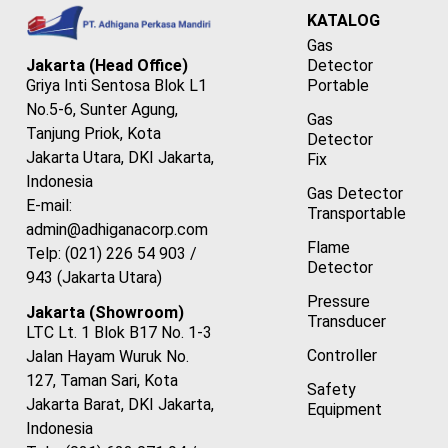
KATALOG
Gas
Detector
Jakarta (Head Office)
Portable
Griya Inti Sentosa Blok L1
No.5-6, Sunter Agung,
Gas
Tanjung Priok, Kota
Detector
Jakarta Utara, DKI Jakarta,
Fix
Indonesia
Gas Detector
E-mail:
Transportable
admin@adhiganacorp.com
Flame
Telp: (021) 226 54 903 /
Detector
943 (Jakarta Utara)
Pressure
Jakarta (Showroom)
Transducer
LTC Lt. 1 Blok B17 No. 1-3
Controller
Jalan Hayam Wuruk No.
127, Taman Sari, Kota
Safety
Jakarta Barat, DKI Jakarta,
Equipment
Indonesia