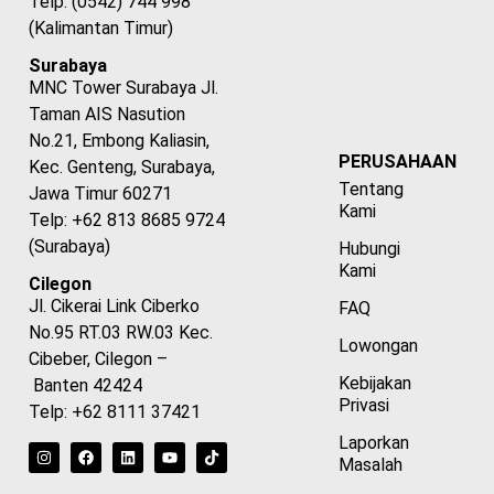
Telp: (0542) 744 998
(Kalimantan Timur)
Surabaya
MNC Tower Surabaya Jl.
Taman AIS Nasution
No.21, Embong Kaliasin,
PERUSAHAAN
Kec. Genteng, Surabaya,
Tentang
Jawa Timur 60271
Kami
Telp: +62 813 8685 9724
(Surabaya)
Hubungi
Kami
Cilegon
Jl. Cikerai Link Ciberko
FAQ
No.95 RT.03 RW.03 Kec.
Lowongan
Cibeber, Cilegon –
Kebijakan
Banten 42424
Privasi
Telp: +62 8111 37421
Laporkan
Masalah