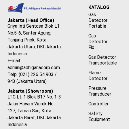
KATALOG
Gas
Detector
Jakarta (Head Office)
Portable
Griya Inti Sentosa Blok L1
No.5-6, Sunter Agung,
Gas
Tanjung Priok, Kota
Detector
Jakarta Utara, DKI Jakarta,
Fix
Indonesia
Gas Detector
E-mail:
Transportable
admin@adhiganacorp.com
Flame
Telp: (021) 226 54 903 /
Detector
943 (Jakarta Utara)
Pressure
Jakarta (Showroom)
Transducer
LTC Lt. 1 Blok B17 No. 1-3
Controller
Jalan Hayam Wuruk No.
127, Taman Sari, Kota
Safety
Jakarta Barat, DKI Jakarta,
Equipment
Indonesia