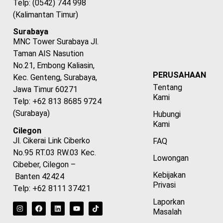
Telp: (0542) 744 998
(Kalimantan Timur)
Surabaya
MNC Tower Surabaya Jl.
Taman AIS Nasution
No.21, Embong Kaliasin,
PERUSAHAAN
Kec. Genteng, Surabaya,
Tentang
Jawa Timur 60271
Kami
Telp: +62 813 8685 9724
(Surabaya)
Hubungi
Kami
Cilegon
Jl. Cikerai Link Ciberko
FAQ
No.95 RT.03 RW.03 Kec.
Lowongan
Cibeber, Cilegon –
Kebijakan
Banten 42424
Privasi
Telp: +62 8111 37421
Laporkan
Masalah