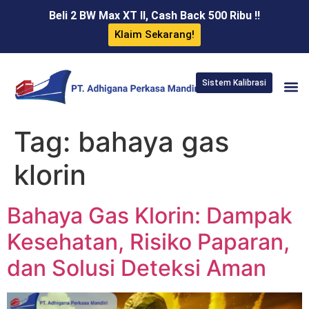
Beli 2 BW Max XT II, Cash Back 500 Ribu !!
Klaim Sekarang!
Sistem Kalibrasi
Tag:
bahaya gas
klorin
Bahaya Gas Klorin: Dampak
Kesehatan, Risiko Paparan,
dan Solusi Deteksi Aman