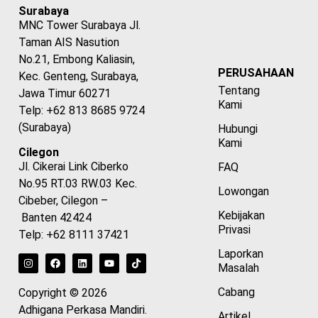
Surabaya
MNC Tower Surabaya Jl.
Taman AIS Nasution
No.21, Embong Kaliasin,
PERUSAHAAN
Kec. Genteng, Surabaya,
Tentang
Jawa Timur 60271
Kami
Telp: +62 813 8685 9724
(Surabaya)
Hubungi
Kami
Cilegon
Jl. Cikerai Link Ciberko
FAQ
No.95 RT.03 RW.03 Kec.
Lowongan
Cibeber, Cilegon –
Kebijakan
Banten 42424
Privasi
Telp: +62 8111 37421
Laporkan
Masalah
Cabang
Copyright © 2026
Adhigana Perkasa Mandiri.
Artikel