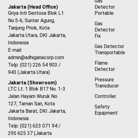
Gas
Detector
Jakarta (Head Office)
Portable
Griya Inti Sentosa Blok L1
No.5-6, Sunter Agung,
Gas
Tanjung Priok, Kota
Detector
Jakarta Utara, DKI Jakarta,
Fix
Indonesia
Gas Detector
E-mail:
Transportable
admin@adhiganacorp.com
Flame
Telp: (021) 226 54 903 /
Detector
943 (Jakarta Utara)
Pressure
Jakarta (Showroom)
Transducer
LTC Lt. 1 Blok B17 No. 1-3
Controller
Jalan Hayam Wuruk No.
127, Taman Sari, Kota
Safety
Jakarta Barat, DKI Jakarta,
Equipment
Indonesia
Telp: (021) 623 071 94 /
295 625 37 (Jakarta