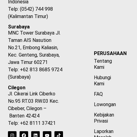
Indonesia
Telp: (0542) 744 998
(Kalimantan Timur)
Surabaya
MNC Tower Surabaya Jl.
Taman AIS Nasution
No.21, Embong Kaliasin,
PERUSAHAAN
Kec. Genteng, Surabaya,
Tentang
Jawa Timur 60271
Kami
Telp: +62 813 8685 9724
(Surabaya)
Hubungi
Kami
Cilegon
Jl. Cikerai Link Ciberko
FAQ
No.95 RT.03 RW.03 Kec.
Lowongan
Cibeber, Cilegon –
Kebijakan
Banten 42424
Privasi
Telp: +62 8111 37421
Laporkan