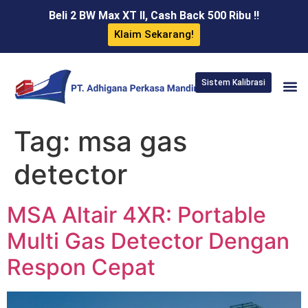
Beli 2 BW Max XT II, Cash Back 500 Ribu !!
Klaim Sekarang!
Sistem Kalibrasi
Tag:
msa gas
detector
MSA Altair 4XR: Portable
Multi Gas Detector Dengan
Respon Cepat