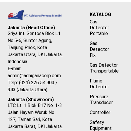
KATALOG
Gas
Detector
Jakarta (Head Office)
Portable
Griya Inti Sentosa Blok L1
No.5-6, Sunter Agung,
Gas
Tanjung Priok, Kota
Detector
Jakarta Utara, DKI Jakarta,
Fix
Indonesia
Gas Detector
E-mail:
Transportable
admin@adhiganacorp.com
Flame
Telp: (021) 226 54 903 /
Detector
943 (Jakarta Utara)
Pressure
Jakarta (Showroom)
Transducer
LTC Lt. 1 Blok B17 No. 1-3
Controller
Jalan Hayam Wuruk No.
127, Taman Sari, Kota
Safety
Jakarta Barat, DKI Jakarta,
Equipment