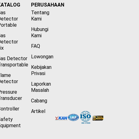
KATALOG
PERUSAHAAN
Gas
Tentang
Detector
Kami
ortable
Hubungi
Gas
Kami
Detector
FAQ
ix
Lowongan
as Detector
ransportable
Kebijakan
Privasi
Flame
Detector
Laporkan
Masalah
ressure
ransducer
Cabang
ontroller
Artikel
Safety
Equipment