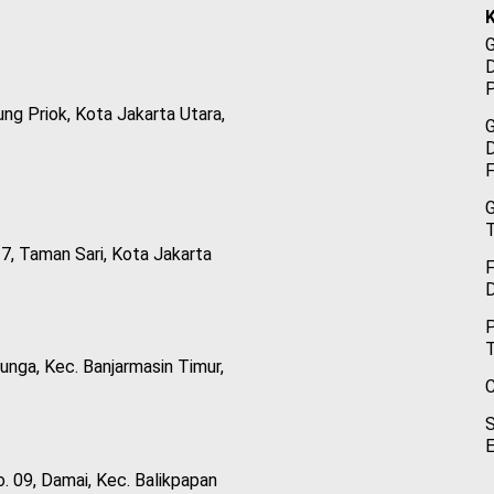
P
ung Priok, Kota Jakarta Utara,
F
G
T
7, Taman Sari, Kota Jakarta
P
T
unga, Kec. Banjarmasin Timur,
C
. 09, Damai, Kec. Balikpapan