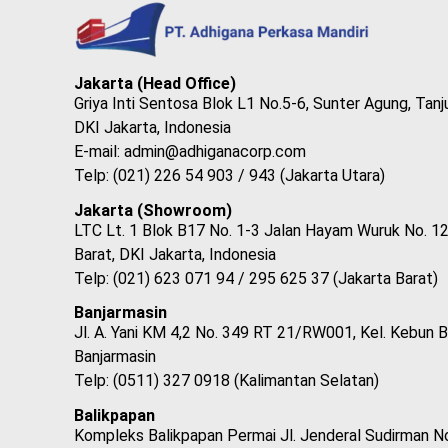
Jakarta (Head Office)
Griya Inti Sentosa Blok L1 No.5-6, Sunter Agung, Tanj
DKI Jakarta, Indonesia
E-mail: admin@adhiganacorp.com
Telp: (021) 226 54 903 / 943 (Jakarta Utara)
Jakarta (Showroom)
LTC Lt. 1 Blok B17 No. 1-3 Jalan Hayam Wuruk No. 12
Barat, DKI Jakarta, Indonesia
Telp: (021) 623 071 94 / 295 625 37 (Jakarta Barat)
Banjarmasin
Jl. A. Yani KM 4,2 No. 349 RT 21/RW001, Kel. Kebun B
Banjarmasin
Telp: (0511) 327 0918 (Kalimantan Selatan)
Balikpapan
Kompleks Balikpapan Permai Jl. Jenderal Sudirman No