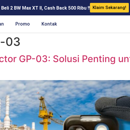
Klaim Sekarang!
Beli 2 BW Max XT II, Cash Back 500 Ribu !!
an
Promo
Kontak
p-03
tor GP-03: Solusi Penting un