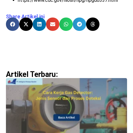
https://www.cdc.gov/niosh/npg/npgd0337.html
Share Artikel ini
Artikel Terbaru: