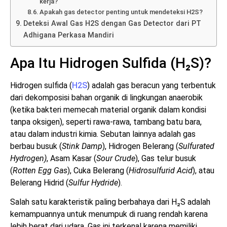
kerja?
Apakah gas detector penting untuk mendeteksi H2S?
Deteksi Awal Gas H2S dengan Gas Detector dari PT
Adhigana Perkasa Mandiri
Apa Itu Hidrogen Sulfida (H₂S)?
Hidrogen sulfida (
H2S
) adalah gas beracun yang terbentuk
dari dekomposisi bahan organik di lingkungan anaerobik
(ketika bakteri memecah material organik dalam kondisi
tanpa oksigen), seperti rawa-rawa, tambang batu bara,
atau dalam industri kimia. Sebutan lainnya adalah gas
berbau busuk (
Stink Damp
), Hidrogen Belerang (
Sulfurated
Hydrogen)
, Asam Kasar (
Sour Crude
), Gas telur busuk
(
Rotten Egg Gas
), Cuka Belerang (
Hidrosulfurid Acid
), atau
Belerang Hidrid (
Sulfur Hydride
).
Salah satu karakteristik paling berbahaya dari H₂S adalah
kemampuannya untuk menumpuk di ruang rendah karena
lebih berat dari udara. Gas ini terkenal karena memiliki