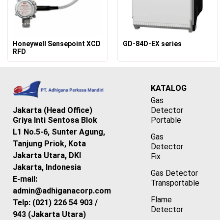
Honeywell Sensepoint XCD
GD-84D-EX series
RFD
KATALOG
Gas
Detector
Jakarta (Head Office)
Portable
Griya Inti Sentosa Blok
L1 No.5-6, Sunter Agung,
Gas
Tanjung Priok, Kota
Detector
Jakarta Utara, DKI
Fix
Jakarta, Indonesia
Gas Detector
E-mail:
Transportable
admin@adhiganacorp.com
Flame
Telp: (021) 226 54 903 /
Detector
943 (Jakarta Utara)