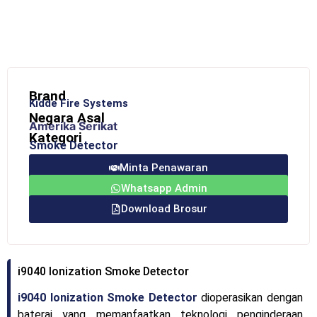
Brand
Kidde Fire Systems
Negara Asal
Amerika Serikat
Kategori
Smoke Detector
Minta Penawaran
Whatsapp Admin
Download Brosur
i9040 Ionization Smoke Detector
i9040 Ionization Smoke Detector
dioperasikan dengan
baterai yang memanfaatkan teknologi penginderaan