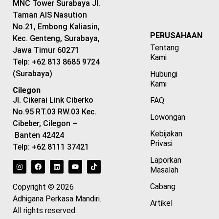
MNC Tower Surabaya Jl.
Taman AIS Nasution
No.21, Embong Kaliasin,
PERUSAHAAN
Kec. Genteng, Surabaya,
Tentang
Jawa Timur 60271
Kami
Telp: +62 813 8685 9724
(Surabaya)
Hubungi
Kami
Cilegon
Jl. Cikerai Link Ciberko
FAQ
No.95 RT.03 RW.03 Kec.
Lowongan
Cibeber, Cilegon –
Kebijakan
Banten 42424
Privasi
Telp: +62 8111 37421
Laporkan
Masalah
Cabang
Copyright © 2026
Adhigana Perkasa Mandiri.
Artikel
All rights reserved.