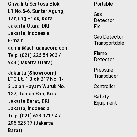
Portable
Griya Inti Sentosa Blok
L1 No.5-6, Sunter Agung,
Gas
Tanjung Priok, Kota
Detector
Jakarta Utara, DKI
Fix
Jakarta, Indonesia
Gas Detector
E-mail:
Transportable
admin@adhiganacorp.com
Flame
Telp: (021) 226 54 903 /
Detector
943 (Jakarta Utara)
Pressure
Jakarta (Showroom)
Transducer
LTC Lt. 1 Blok B17 No. 1-
Controller
3 Jalan Hayam Wuruk No.
127, Taman Sari, Kota
Safety
Jakarta Barat, DKI
Equipment
Jakarta, Indonesia
Telp: (021) 623 071 94 /
295 625 37 (Jakarta
Barat)